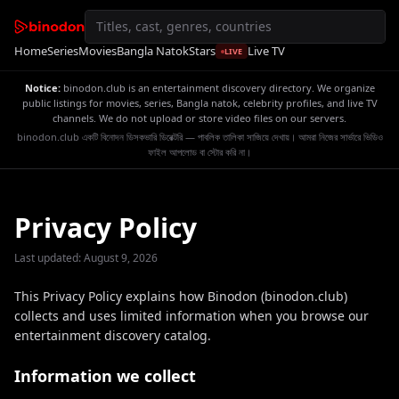
Home
Series
Movies
Bangla Natok
Stars
Live TV
LIVE
Notice:
binodon.club is an entertainment discovery directory. We organize
public listings for movies, series, Bangla natok, celebrity profiles, and live TV
channels. We do not upload or store video files on our servers.
binodon.club একটি বিনোদন ডিসকভারি ডিরেক্টরি — পাবলিক তালিকা সাজিয়ে দেখায়। আমরা নিজের সার্ভারে ভিডিও
ফাইল আপলোড বা স্টোর করি না।
Privacy Policy
Last updated: August 9, 2026
This Privacy Policy explains how Binodon (binodon.club)
collects and uses limited information when you browse our
entertainment discovery catalog.
Information we collect