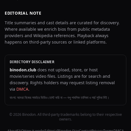
EDITORIAL NOTE
Title summaries and cast details are curated for discovery.
Where available we enrich bios from public metadata
providers and Wikipedia references. Playback always
happens on third-party sources or linked platforms.
DIRECTORY DISCLAIMER
binodon.club
does not upload, store, or host
movie/series video files. Listings are for search and
discovery. Rights holders may request listing removal
via
DMCA
.
বাংলা: আমরা নিজের সার্ভারে ভিডিও হোস্ট করি না — শুধু পাবলিক তালিকা ও সার্চ সুবিধা দিই।
© 2026 Binodon. All third-party trademarks belong to their respective
owners.
About
FAQ
How it works
Editorial
Binodon Star
Contact
Privacy
Terms
DMCA